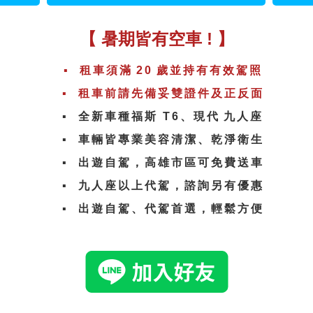
【 暑期皆有空車 ! 】
▪︎ 租車須滿
20
歲並持有有效駕照
▪︎ 租車前請先備妥雙證件及正反面
▪︎ 全新車種福斯 T6、現代
九人座
▪︎ 車輛皆專業美容清潔、乾淨衛生
▪︎
出遊自駕，高雄市區可免費送車
▪︎
九人座以上代駕，諮詢另有優惠
▪︎
出遊自駕、代駕首選，輕鬆方便