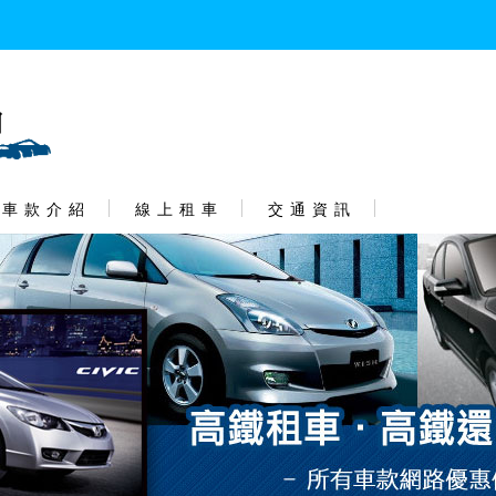
車 款 介 紹
線 上 租 車
交 通 資 訊