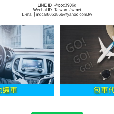
LINE ID
│
@poc3906g
Wechat ID
│
Taiwan_Jwmei
E-mail
│
mdcar8053866@yahoo.com.tw
左營租車 機場租車 高鐵租車 小港租車