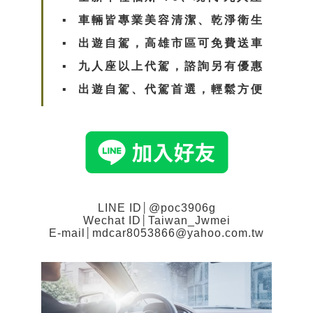
▪︎ 車輛皆專業美容清潔、乾淨衛生
▪︎
出遊自駕，高雄市區可免費送車
▪︎
九人座以上代駕，諮詢另有優惠
▪︎
出遊自駕、代駕首選，輕鬆方便
LINE ID
│
@poc3906g
Wechat ID
│
Taiwan_Jwmei
E-mail
│
mdcar8053866@yahoo.com.tw