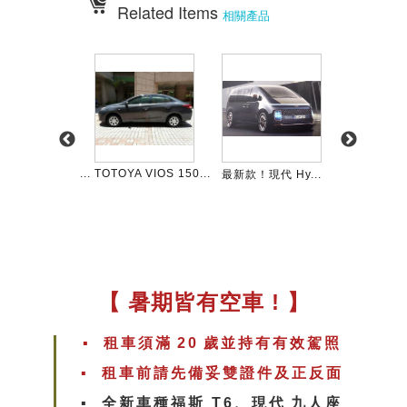
Related Items
相關產品
TA CROSS 18...
TOTOYA VIOS 150...
最新款！現代 Hy...
TOYOTA W
【 暑期皆有空車 ! 】
▪︎ 租車須滿
20
歲並持有有效駕照
▪︎ 租車前請先備妥雙證件及正反面
▪︎ 全新車種福斯 T6、現代
九人座