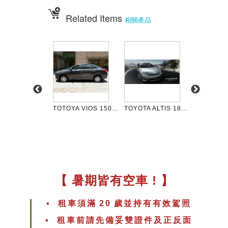
Related Items
相關產品
TOTOYA VIOS 150...
TOYOTA ALTIS 18...
！現代 Hy...
TOYOTA W
【 暑期皆有空車 ! 】
▪︎ 租車須滿
20
歲並持有有效駕照
▪︎ 租車前請先備妥雙證件及正反面