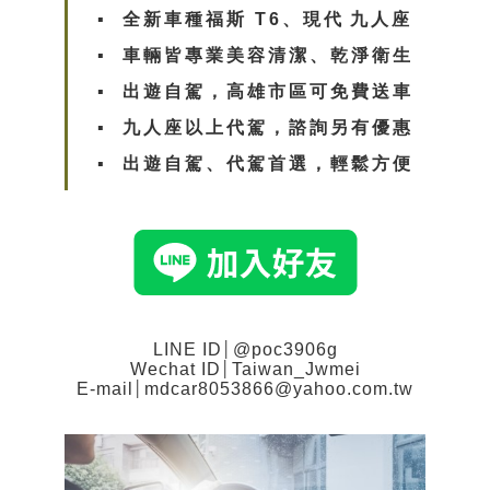
▪︎ 全新車種福斯 T6、現代
九人座
▪︎ 車輛皆專業美容清潔、乾淨衛生
▪︎
出遊自駕，高雄市區可免費送車
▪︎
九人座以上代駕，諮詢另有優惠
▪︎
出遊自駕、代駕首選，輕鬆方便
LINE ID
│
@poc3906g
Wechat ID
│
Taiwan_Jwmei
E-mail
│
mdcar8053866@yahoo.com.tw