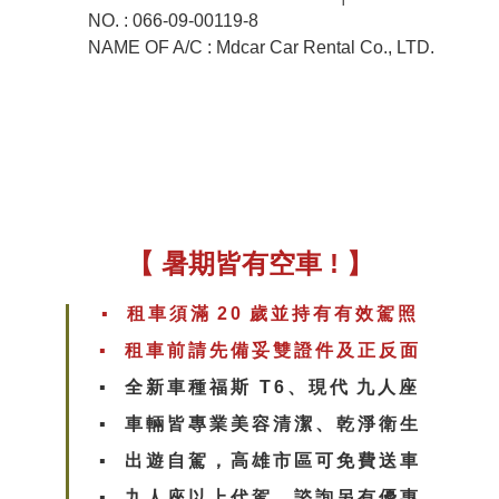
NO. : 066-09-00119-8
NAME OF A/C : Mdcar Car Rental Co., LTD.
【 暑期皆有空車 ! 】
▪︎ 租車須滿
20
歲並持有有效駕照
▪︎ 租車前請先備妥雙證件及正反面
▪︎ 全新車種福斯 T6、現代
九人座
▪︎ 車輛皆專業美容清潔、乾淨衛生
▪︎
出遊自駕，高雄市區可免費送車
▪︎
九人座以上代駕，諮詢另有優惠