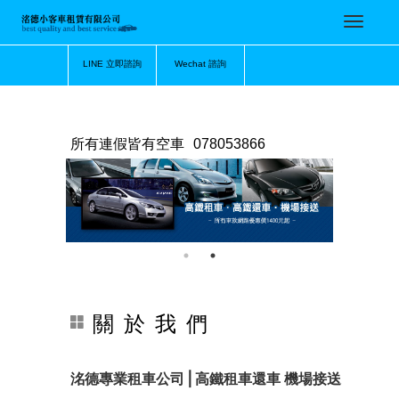
LINE 立即諮詢
Wechat 諮詢
所有連假皆有空車
078053866
關 於 我 們
洺德專業租車公司⎪高鐵租車還車 機場接送