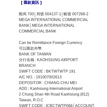
匯款資訊
【
】
郵局 700
局號 004137-1
帳號 007268-2
│
│
MEGA INTERNATIONAL COMMERCIAL
BANK│MEGA INTERNATIONAL
COMMERCIAL BANK
Can be Remittance Foreign Currency
可以匯款外幣
BANK OF TAIWAN
分行名稱 : KAOHSIUNG AIRPORT
BRANCH
SWIFT CODE : BKTWTWTP 191
A/C NO. : 191007002613
DEPOSITOR : CHIANG CHU MEI
ADD : Kaohsiung International Airport
2 Chung Shan 4th Road Kaohsiung (812)
Taiwan, R.O.C
SWIFT CODE : ICBCTWTP066│ACCOUNT