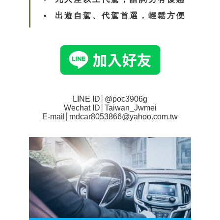
▪︎
出遊自駕、代駕首選，輕鬆方便
LINE ID
│
@poc3906g
Wechat ID
│
Taiwan_Jwmei
E-mail
│
mdcar8053866@yahoo.com.tw